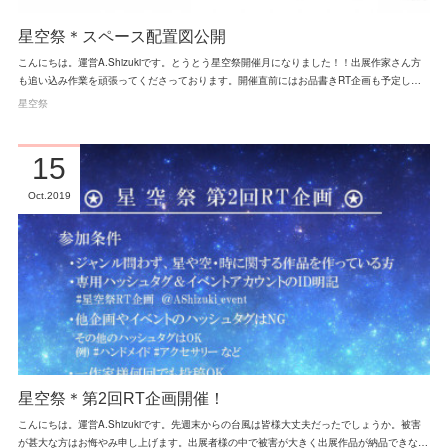
星空祭＊スペース配置図公開
こんにちは。運営A.Shizukiです。とうとう星空祭開催月になりました！！出展作家さん方
も追い込み作業を頑張ってくださっております。開催直前にはお品書きRT企画も予定し…
星空祭
15
Oct
2019
星空祭＊第2回RT企画開催！
こんにちは。運営A.Shizukiです。先週末からの台風は皆様大丈夫だったでしょうか。被害
が甚大な方はお悔やみ申し上げます。出展者様の中で被害が大きく出展作品が納品できな…