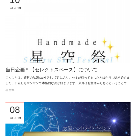
Jul
2019
当日企画＊【セレクトスペース】について
こんにちは。運営のA.Shizukiです。7月に入り、セミが待ってましたとばかりに鳴き始めま
した。日差しもサンサンで本格的な夏が始まります。来月はお盆休みもあるということで…
星空祭
08
Jul
2019